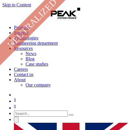
NEUTRALIZED
Skip to Content
Products
Support
Technologies
Engineering department
Resources
News
Blog
Case studies
Careers
Contact us
About
Our company
0
0