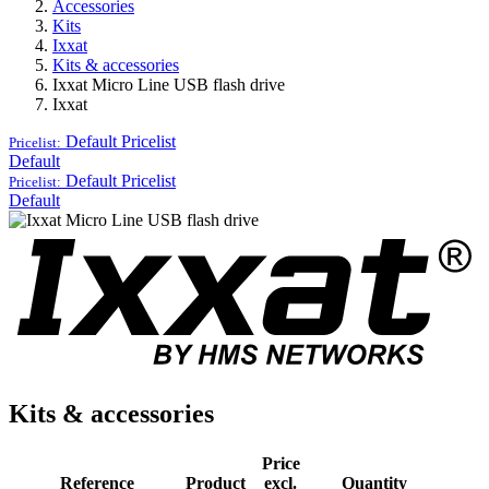
Accessories
Kits
Ixxat
Kits & accessories
Ixxat Micro Line USB flash drive
Ixxat
Default
Pricelist
Pricelist:
Default
Default
Pricelist
Pricelist:
Default
Kits & accessories
Price
Reference
Product
excl.
Quantity