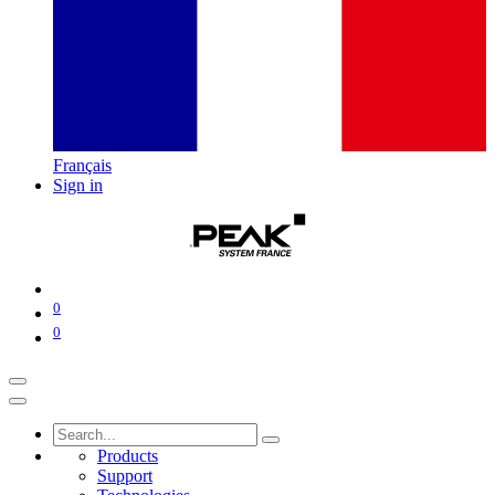
Français
Sign in
0
0
Products
Support