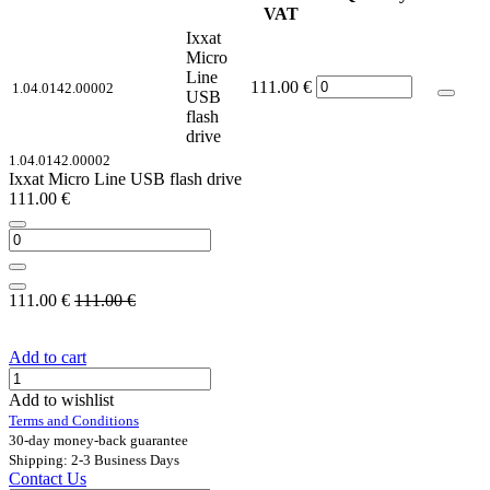
VAT
Ixxat
Micro
Line
111.00
€
1.04.0142.00002
USB
flash
drive
1.04.0142.00002
Ixxat Micro Line USB flash drive
111.00
€
111.00
€
111.00
€
Add to cart
Add to wishlist
Terms and Conditions
30-day money-back guarantee
Shipping: 2-3 Business Days
Contact Us