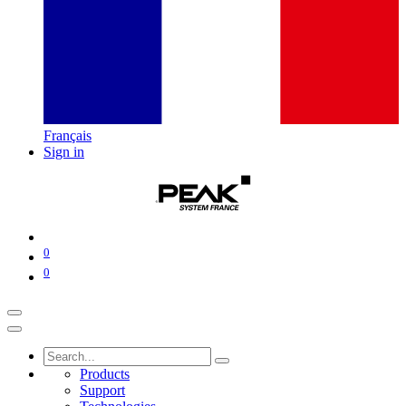
Français
Sign in
0
0
Products
Support