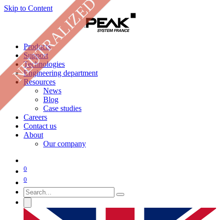
NEUTRALIZED
Skip to Content
Products
Support
Technologies
Engineering department
Resources
News
Blog
Case studies
Careers
Contact us
About
Our company
0
0