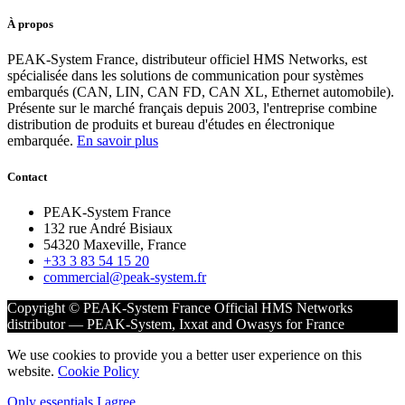
À propos
PEAK-System France, distributeur officiel HMS Networks, est
spécialisée dans les solutions de communication pour systèmes
embarqués (CAN, LIN, CAN FD, CAN XL, Ethernet automobile).
Présente sur le marché français depuis 2003, l'entreprise combine
distribution de produits et bureau d'études en électronique
embarquée.
En savoir plus
Contact
PEAK-System France
132 rue André Bisiaux
54320 Maxeville, France
+33 3 83 54 15 20
commercial@peak-system.fr
Copyright © PEAK-System France
Official HMS Networks
distributor — PEAK-System, Ixxat and Owasys for France
We use cookies to provide you a better user experience on this
website.
Cookie Policy
Only essentials
I agree